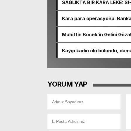
SAĞLIKTA BİR KARA LEKE: S
TACİRLİĞİ
Kara para operasyonu: Banka h
Muhittin Böcek’in Gelini Gözal
Kayıp kadın ölü bulundu, dama
YORUM YAP