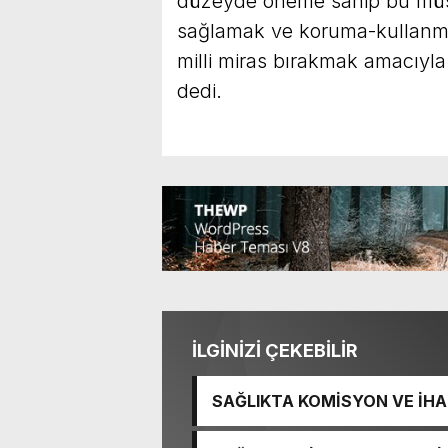
düzeyde öneme sahip bu müste
sağlamak ve koruma-kullanma
milli miras bırakmak amacıyla 
dedi.
İLGİNİZİ ÇEKEBİLİR
SAĞLIKTA KOMİSYON VE İHAN
İŞİTME MERKEZİ’NİN SGK V