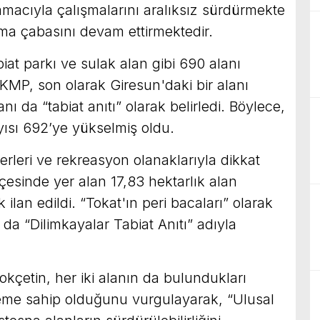
amacıyla çalışmalarını aralıksız sürdürmekte
rma çabasını devam ettirmektedir.
abiat parkı ve sulak alan gibi 690 alanı
MP, son olarak Giresun'daki bir alanı
lanı da “tabiat anıtı” olarak belirledi. Böylece,
yısı 692’ye yükselmiş oldu.
leri ve rekreasyon olanaklarıyla dikkat
esinde yer alan 17,83 hektarlık alan
ilan edildi. “Tokat'ın peri bacaları” olarak
 da “Dilimkayalar Tabiat Anıtı” adıyla
etin, her iki alanın da bulundukları
eme sahip olduğunu vurgulayarak, “Ulusal