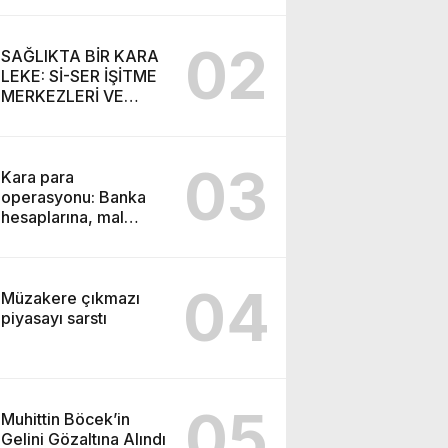
SEMİH İŞİTME
MERKEZİ’NİN SGK
02
VURGUNU!
SAĞLIKTA BİR KARA
LEKE: Sİ-SER İŞİTME
MERKEZLERİ VE
MODERN UMUT
TACİRLİĞİ
03
Kara para
operasyonu: Banka
hesaplarına, mal
varlıklarına el konuldu
04
Müzakere çıkmazı
piyasayı sarstı
05
Muhittin Böcek’in
Gelini Gözaltına Alındı