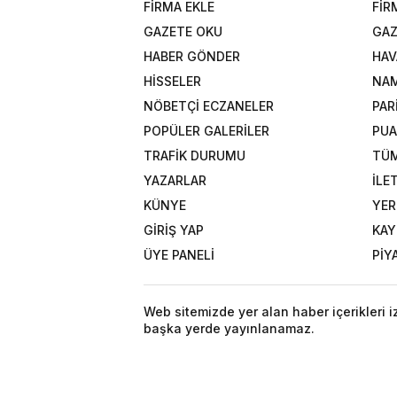
FİRMA EKLE
FİR
GAZETE OKU
GAZ
HABER GÖNDER
HAV
HİSSELER
NAM
NÖBETÇİ ECZANELER
PAR
POPÜLER GALERİLER
PU
TRAFİK DURUMU
TÜM
YAZARLAR
İLE
KÜNYE
YER
GİRİŞ YAP
KAY
ÜYE PANELİ
PİY
Web sitemizde yer alan haber içerikleri 
başka yerde yayınlanamaz.