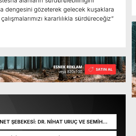
sna alanların sürdürülebilirliğini
 dengesini gözeterek gelecek kuşaklara
çalışmalarımızı kararlılıkla sürdüreceğiz”
ET ŞEBEKESİ: DR. NİHAT URUÇ VE SEMİH
URGUNU!