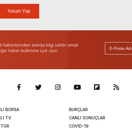
Yorum Yap
 haberlerinden anında bilgi sahibi olmak
 eğer haber bültenine üye olun.
LI BORSA
BURÇLAR
LI TV
CANLI SONUÇLAR
STÜR
COVID-19