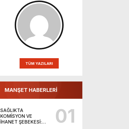
TÜM YAZILARI
MANŞET HABERLERİ
01
SAĞLIKTA
KOMİSYON VE
İHANET ŞEBEKESİ:
DR. NİHAT URUÇ VE