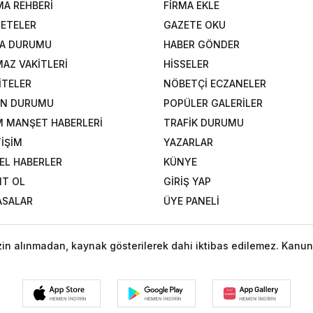
MA REHBERİ
FİRMA EKLE
ETELER
GAZETE OKU
A DURUMU
HABER GÖNDER
AZ VAKİTLERİ
HİSSELER
İTELER
NÖBETÇİ ECZANELER
AN DURUMU
POPÜLER GALERİLER
 MANŞET HABERLERİ
TRAFİK DURUMU
TİŞİM
YAZARLAR
EL HABERLER
KÜNYE
IT OL
GİRİŞ YAP
ASALAR
ÜYE PANELİ
izin alınmadan, kaynak gösterilerek dahi iktibas edilemez. Kanun