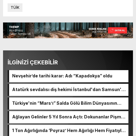
TÜİK
İLGİNİZİ ÇEKEBİLİR
Nevşehir’de tarihi karar: Adı “Kapadokya” oldu
Atatürk sevdalısı diş hekimi İstanbul'dan Samsun'a
koşuyor
Türkiye'nin “Mars’ı” Salda Gölü Bilim Dünyasının
Radarında
Ağlayan Gelinler 5 Yıl Sonra Açtı: Dokunanlar Pişman
Oluyor
1 Ton Ağırlığında ‘Poyraz’ Hem Ağırlığı Hem Fiyatıyla
Ağızları Açık Bırakıyor