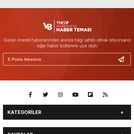
Günün önemli haberlerinden anında bilgi sahibi olmak istiyorsanız
eğer haber bültenine üye olun.
KATEGORİLER
BURÇLAR
CANLI BORSA