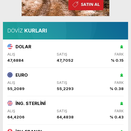
DÖVİZ
KURLARI
DOLAR
ALIŞ
SATIŞ
FARK
47,6884
47,7052
% 0.15
EURO
ALIŞ
SATIŞ
FARK
55,2089
55,2293
% 0.38
İNG. STERLİNİ
ALIŞ
SATIŞ
FARK
64,4206
64,4838
% 0.43