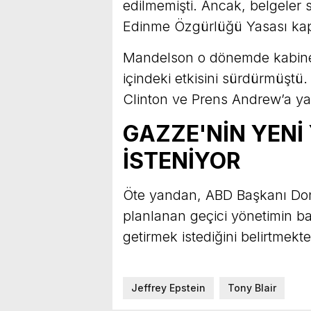
edilmemişti. Ancak, belgeler 
Edinme Özgürlüğü Yasası ka
Mandelson o dönemde kabineden
içindeki etkisini sürdürmüştü. 
Clinton ve Prens Andrew’a yakı
GAZZE'NİN YEN
İSTENİYOR
Öte yandan, ABD Başkanı Don
planlanan geçici yönetimin baş
getirmek istediğini belirtmekte
Jeffrey Epstein
Tony Blair