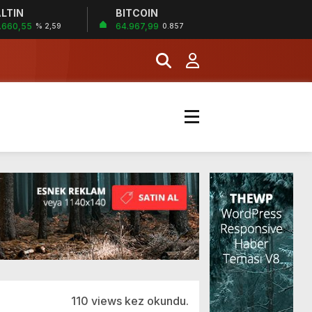
MERKEZİ’NİN SGK
LTIN
BITCOIN
İĞİ
.660,55
64.967,99
% 2,59
0.857
şladı
MERKEZİ’NİN SGK
110 views kez okundu.