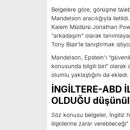
Belgelere göre, görüşme taleb
Mandelson aracılığıyla iletil
Kalem Müdürü Jonathan Powel
“arkadaşım” olarak tanımlayar
Tony Blair’le tanıştırmak istiy
Mandelson, Epstein'ı “güvenil
konusunda bilgili biri” olarak
olumlu yaklaştığını da ekledi.
İNGİLTERE-ABD İ
OLDUĞU düşünü
Söz konusu belgeler, İngiliz 
ilişkilerine zarar verebilece