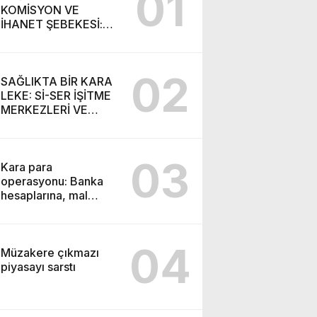
01
KOMİSYON VE
İHANET ŞEBEKESİ:
DR. NİHAT URUÇ VE
SEMİH İŞİTME
MERKEZİ’NİN SGK
02
VURGUNU!
SAĞLIKTA BİR KARA
LEKE: Sİ-SER İŞİTME
MERKEZLERİ VE
MODERN UMUT
TACİRLİĞİ
03
Kara para
operasyonu: Banka
hesaplarına, mal
varlıklarına el konuldu
04
Müzakere çıkmazı
piyasayı sarstı