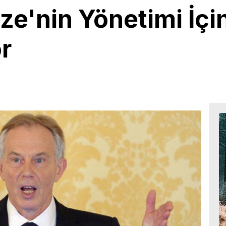
e'nin Yönetimi İçi
or