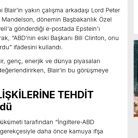
i Blair’in yakın çalışma arkadaşı Lord Peter
di. Mandelson, dönemin Başbakanlık Özel
l'a gönderdiği e-postada Epstein'ı
ak, “ABD’nin eski Başkanı Bill Clinton, onu
ordu” ifadesini kullandı.
ir, genç, enerjik ve dünya piyasaları
 değerlendirirken, Blair’in bu görüşmeye
LİŞKİLERİNE TEHDİT
ldü
hükümeti tarafından “İngiltere-ABD
ği” gerekçesiyle daha önce kamuya ifşa