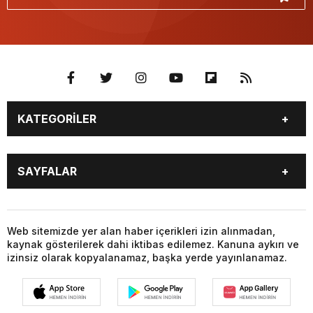
KATEGORİLER
BURÇLAR
CANLI BORSA
SAYFALAR
CANLI SONUÇLAR
CANLI TV
COVID-19
FİKSTÜR
BURÇLAR
CANLI BORSA
FİRMA EKLE
FİRMA REHBERİ
CANLI SONUÇLAR
CANLI TV
Web sitemizde yer alan haber içerikleri izin alınmadan,
GAZETE OKU
GAZETELER
kaynak gösterilerek dahi iktibas edilemez. Kanuna aykırı ve
COVID-19
FİKSTÜR
HABER GÖNDER
HAVA DURUMU
izinsiz olarak kopyalanamaz, başka yerde yayınlanamaz.
FİRMA EKLE
FİRMA REHBERİ
HİSSELER
NAMAZ VAKİTLERİ
GAZETE OKU
GAZETELER
NÖBETÇİ ECZANELER
PARİTELER
HABER GÖNDER
HAVA DURUMU
POPÜLER GALERİLER
PUAN DURUMU