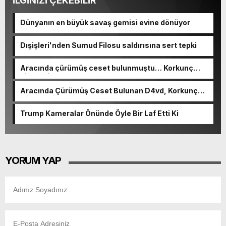
İLGİNİZİ ÇEKEBİLİR
Dünyanın en büyük savaş gemisi evine dönüyor
Dışişleri'nden Sumud Filosu saldırısına sert tepki
Aracında çürümüş ceset bulunmuştu… Korkunç
cinayetin detayları ortaya çıktı
Aracında Çürümüş Ceset Bulunan D4vd, Korkunç
Cinayetle Yargılanıyor
Trump Kameralar Önünde Öyle Bir Laf Etti Ki
YORUM YAP