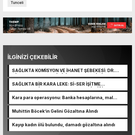
Tunceli
İLGİNİZİ ÇEKEBİLİR
SAĞLIKTA KOMİSYON VE İHANET ŞEBEKESİ: DR.
NİHAT URUÇ VE SEMİH İŞİTME MERKEZİ’NİN SGK
VURGUNU!
SAĞLIKTA BİR KARA LEKE: Sİ-SER İŞİTME
MERKEZLERİ VE MODERN UMUT TACİRLİĞİ
Kara para operasyonu: Banka hesaplarına, mal
varlıklarına el konuldu
Muhittin Böcek’in Gelini Gözaltına Alındı
Kayıp kadın ölü bulundu, damadı gözaltına alındı