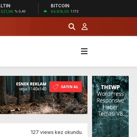
LTIN
BITCOIN
MERKEZİ’NİN SGK
.521,96
64.918,00
% 0,40
1.172
İĞİ
şladı
MERKEZİ’NİN SGK
127 views kez okundu.