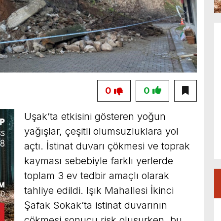
0
0
Uşak’ta etkisini gösteren yoğun
yağışlar, çeşitli olumsuzluklara yol
açtı. İstinat duvarı çökmesi ve toprak
kayması sebebiyle farklı yerlerde
toplam 3 ev tedbir amaçlı olarak
tahliye edildi. Işık Mahallesi İkinci
Şafak Sokak’ta istinat duvarının
çökmesi sonucu risk oluşurken, bu