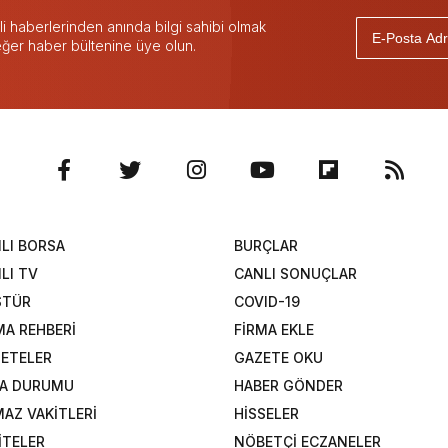
 haberlerinden anında bilgi sahibi olmak
 eğer haber bültenine üye olun.
LI BORSA
BURÇLAR
LI TV
CANLI SONUÇLAR
STÜR
COVID-19
MA REHBERİ
FİRMA EKLE
ETELER
GAZETE OKU
A DURUMU
HABER GÖNDER
AZ VAKİTLERİ
HİSSELER
İTELER
NÖBETÇİ ECZANELER