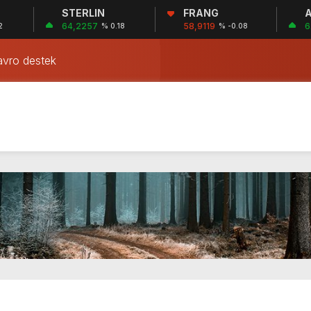
STERLIN
FRANG
A
 İHANET ŞEBEKESİ: DR. NİHAT URUÇ VE SEMİH İŞİTME 
64,2257
58,9119
6
2
% 0.18
% -0.08
KE: Sİ-SER İŞİTME MERKEZLERİ VE MODERN UMUT TACİRL
avro destek
si romatizmayı tedavi ettiği iddasıyla kaplan idrarı satmaya ba
zayda mahsur kalan astronotları dünyaya döndürecek
Bitcoin’e yatırım yapacak
: Mona Lisa taşınıyor
o kent merkezinde protesto düzenledi
u göçmenler Guantanamo’da tutulacak
ez’e rüşvet almaktan 11 yıl hapis cezası verildi
 İHANET ŞEBEKESİ: DR. NİHAT URUÇ VE SEMİH İŞİTME 