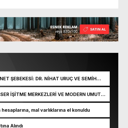
ET ŞEBEKESİ: DR. NİHAT URUÇ VE SEMİH
URGUNU!
İ-SER İŞİTME MERKEZLERİ VE MODERN UMUT
esaplarına, mal varlıklarına el konuldu
tına Alındı