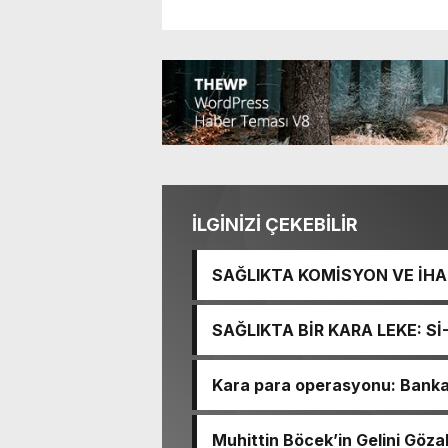
İLGİNİZİ ÇEKEBİLİR
SAĞLIKTA KOMİSYON VE İHAN
İŞİTME MERKEZİ’NİN SGK V
SAĞLIKTA BİR KARA LEKE: S
TACİRLİĞİ
Kara para operasyonu: Banka h
Muhittin Böcek’in Gelini Gözal