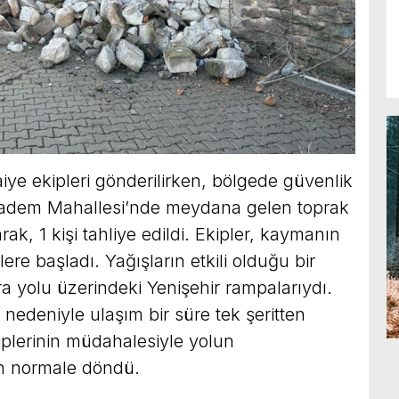
aiye ekipleri gönderilirken, bölgede güvenlik
ıkadem Mahallesi’nde meydana gelen toprak
ak, 1 kişi tahliye edildi. Ekipler, kaymanın
ere başladı. Yağışların etkili olduğu bir
ra yolu üzerindeki Yenişehir rampalarıydı.
edeniyle ulaşım bir süre tek şeritten
ekiplerinin müdahalesiyle yolun
en normale döndü.