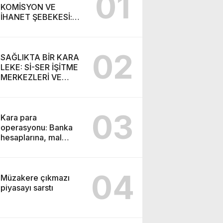
01
KOMİSYON VE
İHANET ŞEBEKESİ:
DR. NİHAT URUÇ VE
SEMİH İŞİTME
MERKEZİ’NİN SGK
02
VURGUNU!
SAĞLIKTA BİR KARA
LEKE: Sİ-SER İŞİTME
MERKEZLERİ VE
MODERN UMUT
TACİRLİĞİ
03
Kara para
operasyonu: Banka
hesaplarına, mal
varlıklarına el konuldu
04
Müzakere çıkmazı
piyasayı sarstı