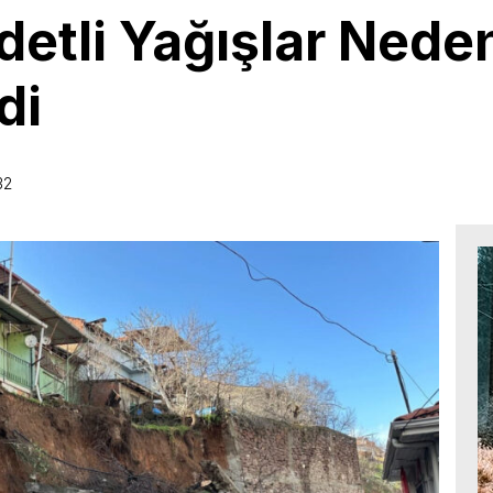
detli Yağışlar Neden
di
32