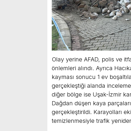
Olay yerine AFAD, polis ve itf
önlemleri alındı. Ayrıca Hac
kayması sonucu 1 ev boşaltılar
gerçekleştiği alanda incelemel
diğer bölge ise Uşak-İzmir ka
Dağdan düşen kaya parçaları n
gerçekleştirildi. Karayolları 
temizlenmesiyle trafik yenid