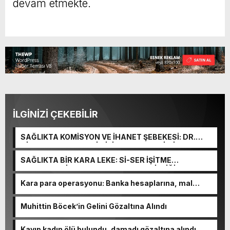
devam etmekte.
İLGİNİZİ ÇEKEBİLİR
SAĞLIKTA KOMİSYON VE İHANET ŞEBEKESİ: DR.
NİHAT URUÇ VE SEMİH İŞİTME MERKEZİ’NİN SGK
VURGUNU!
SAĞLIKTA BİR KARA LEKE: Sİ-SER İŞİTME
MERKEZLERİ VE MODERN UMUT TACİRLİĞİ
Kara para operasyonu: Banka hesaplarına, mal
varlıklarına el konuldu
Muhittin Böcek’in Gelini Gözaltına Alındı
Kayıp kadın ölü bulundu, damadı gözaltına alındı