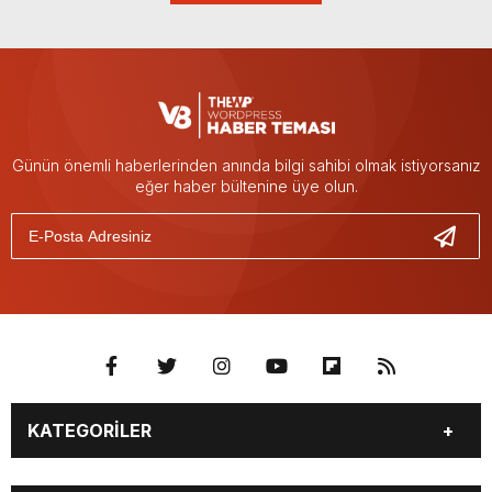
Günün önemli haberlerinden anında bilgi sahibi olmak istiyorsanız
eğer haber bültenine üye olun.
KATEGORİLER
BURÇLAR
CANLI BORSA