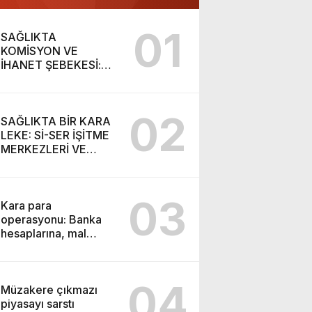
01
SAĞLIKTA
KOMİSYON VE
İHANET ŞEBEKESİ:
DR. NİHAT URUÇ VE
SEMİH İŞİTME
MERKEZİ’NİN SGK
02
VURGUNU!
SAĞLIKTA BİR KARA
LEKE: Sİ-SER İŞİTME
MERKEZLERİ VE
MODERN UMUT
TACİRLİĞİ
03
Kara para
operasyonu: Banka
hesaplarına, mal
varlıklarına el konuldu
04
Müzakere çıkmazı
piyasayı sarstı