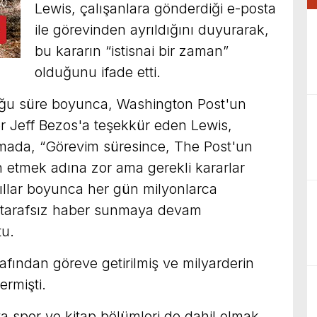
Lewis, çalışanlara gönderdiği e-posta
ile görevinden ayrıldığını duyurarak,
bu kararın “istisnai bir zaman”
olduğunu ifade etti.
ğu süre boyunca, Washington Post'un
er Jeff Bezos'a teşekkür eden Lewis,
klamada, “Görevim süresince, The Post'un
in etmek adına zor ama gerekli kararlar
ıllar boyunca her gün milyonlarca
e tarafsız haber sunmaya devam
tu.
afından göreve getirilmiş ve milyarderin
ermişti.
a spor ve kitap bölümleri de dahil olmak