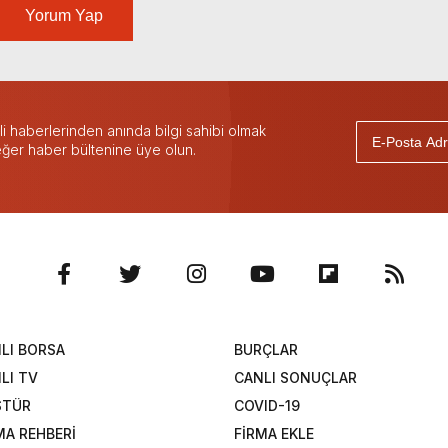
Yorum Yap
 haberlerinden anında bilgi sahibi olmak
 eğer haber bültenine üye olun.
LI BORSA
BURÇLAR
LI TV
CANLI SONUÇLAR
STÜR
COVID-19
MA REHBERİ
FİRMA EKLE