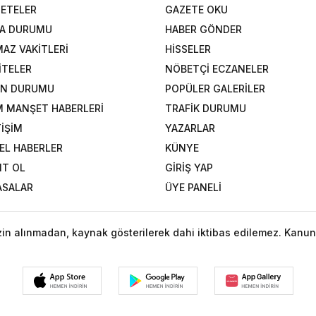
ETELER
GAZETE OKU
A DURUMU
HABER GÖNDER
AZ VAKİTLERİ
HİSSELER
İTELER
NÖBETÇİ ECZANELER
AN DURUMU
POPÜLER GALERİLER
 MANŞET HABERLERİ
TRAFİK DURUMU
TİŞİM
YAZARLAR
EL HABERLER
KÜNYE
IT OL
GİRİŞ YAP
ASALAR
ÜYE PANELİ
izin alınmadan, kaynak gösterilerek dahi iktibas edilemez. Kanun