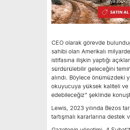
CEO olarak görevde bulundu
sahibi olan Amerikalı milyard
istifasına ilişkin yaptığı açı
sürdürülebilir geleceğini tem
alındı. Böylece önümüzdeki y
okuyucuya yüksek kaliteli v
edebileceğiz” şeklinde konuş
Lewis, 2023 yılında Bezos tar
tartışmalı kararlarına destek v
Gazetenin yönetimi, 4 Şubat't