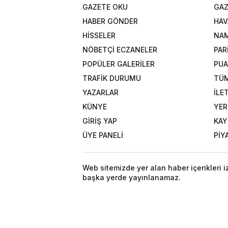
GAZETE OKU
GAZ
HABER GÖNDER
HAV
HİSSELER
NAM
NÖBETÇİ ECZANELER
PAR
POPÜLER GALERİLER
PU
TRAFİK DURUMU
TÜM
YAZARLAR
İLE
KÜNYE
YER
GİRİŞ YAP
KAY
ÜYE PANELİ
PİY
Web sitemizde yer alan haber içerikleri 
başka yerde yayınlanamaz.