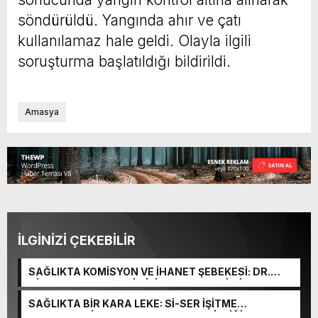
söndürüldü. Yangında ahır ve çatı
kullanılamaz hale geldi. Olayla ilgili
soruşturma başlatıldığı bildirildi.
Amasya
İLGİNİZİ ÇEKEBİLİR
SAĞLIKTA KOMİSYON VE İHANET ŞEBEKESİ: DR.
NİHAT URUÇ VE SEMİH İŞİTME MERKEZİ’NİN SGK
VURGUNU!
SAĞLIKTA BİR KARA LEKE: Sİ-SER İŞİTME
MERKEZLERİ VE MODERN UMUT TACİRLİĞİ