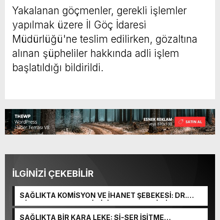
Yakalanan göçmenler, gerekli işlemler
yapılmak üzere İl Göç İdaresi
Müdürlüğü'ne teslim edilirken, gözaltına
alınan şüpheliler hakkında adli işlem
başlatıldığı bildirildi.
İLGİNİZİ ÇEKEBİLİR
SAĞLIKTA KOMİSYON VE İHANET ŞEBEKESİ: DR.
NİHAT URUÇ VE SEMİH İŞİTME MERKEZİ’NİN SGK
VURGUNU!
SAĞLIKTA BİR KARA LEKE: Sİ-SER İŞİTME