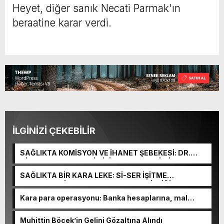
Heyet, diğer sanık Necati Parmak'ın
beraatine karar verdi.
İLGİNİZİ ÇEKEBİLİR
SAĞLIKTA KOMİSYON VE İHANET ŞEBEKESİ: DR.
NİHAT URUÇ VE SEMİH İŞİTME MERKEZİ’NİN SGK
VURGUNU!
SAĞLIKTA BİR KARA LEKE: Sİ-SER İŞİTME
MERKEZLERİ VE MODERN UMUT TACİRLİĞİ
Kara para operasyonu: Banka hesaplarına, mal
varlıklarına el konuldu
Muhittin Böcek’in Gelini Gözaltına Alındı