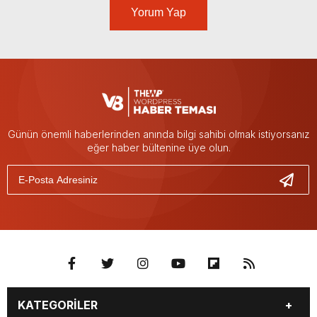
Yorum Yap
Günün önemli haberlerinden anında bilgi sahibi olmak istiyorsanız
eğer haber bültenine üye olun.
KATEGORİLER