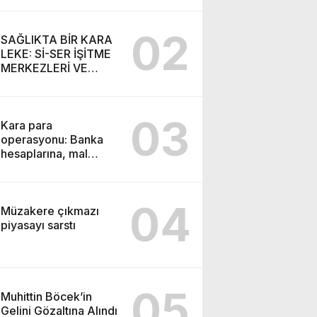
SEMİH İŞİTME
MERKEZİ’NİN SGK
02
VURGUNU!
SAĞLIKTA BİR KARA
LEKE: Sİ-SER İŞİTME
MERKEZLERİ VE
MODERN UMUT
TACİRLİĞİ
03
Kara para
operasyonu: Banka
hesaplarına, mal
varlıklarına el konuldu
04
Müzakere çıkmazı
piyasayı sarstı
05
Muhittin Böcek’in
Gelini Gözaltına Alındı