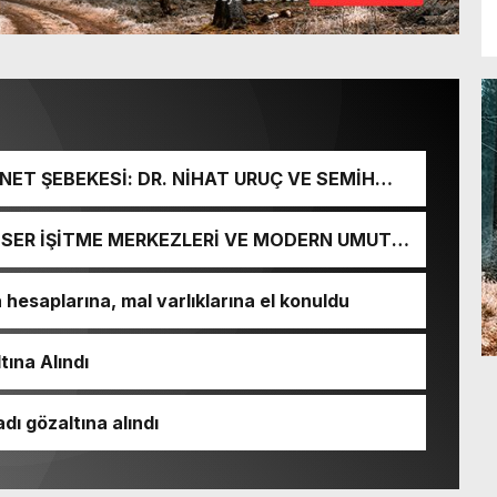
ET ŞEBEKESİ: DR. NİHAT URUÇ VE SEMİH
URGUNU!
İ-SER İŞİTME MERKEZLERİ VE MODERN UMUT
esaplarına, mal varlıklarına el konuldu
tına Alındı
dı gözaltına alındı