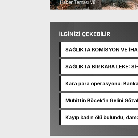
İLGİNİZİ ÇEKEBİLİR
SAĞLIKTA KOMİSYON VE İHAN
İŞİTME MERKEZİ’NİN SGK V
SAĞLIKTA BİR KARA LEKE: S
TACİRLİĞİ
Kara para operasyonu: Banka h
Muhittin Böcek’in Gelini Gözal
Kayıp kadın ölü bulundu, dama