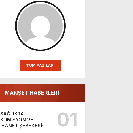
TÜM YAZILARI
MANŞET HABERLERİ
01
SAĞLIKTA
KOMİSYON VE
İHANET ŞEBEKESİ:
DR. NİHAT URUÇ VE