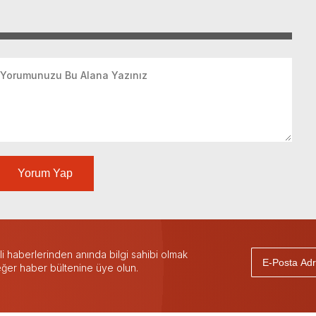
Yorum Yap
 haberlerinden anında bilgi sahibi olmak
 eğer haber bültenine üye olun.