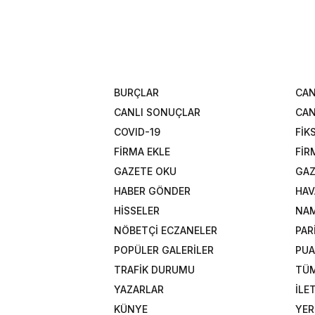
BURÇLAR
CAN
CANLI SONUÇLAR
CAN
COVID-19
FİK
FİRMA EKLE
FİR
GAZETE OKU
GAZ
HABER GÖNDER
HAV
HİSSELER
NAM
NÖBETÇİ ECZANELER
PAR
POPÜLER GALERİLER
PU
TRAFİK DURUMU
TÜM
YAZARLAR
İLE
KÜNYE
YER