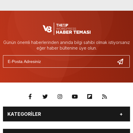
Günün önemli haberlerinden anında bilgi sahibi olmak istiyorsanız
eğer haber bültenine üye olun.
KATEGORİLER
BURÇLAR
CANLI BORSA