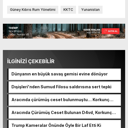
Güney Kıbrıs Rum Yönetimi
KKTC
Yunanistan
İLGİNİZİ ÇEKEBİLİR
Dünyanın en büyük savaş gemisi evine dönüyor
Dışişleri'nden Sumud Filosu saldırısına sert tepki
Aracında çürümüş ceset bulunmuştu… Korkunç
cinayetin detayları ortaya çıktı
Aracında Çürümüş Ceset Bulunan D4vd, Korkunç
Cinayetle Yargılanıyor
Trump Kameralar Önünde Öyle Bir Laf Etti Ki