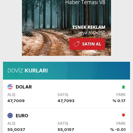
DÖVİZ
KURLARI
DOLAR
ALIŞ
SATIŞ
FARK
47,7009
47,7093
% 0.17
EURO
ALIŞ
SATIŞ
FARK
55,0037
55,0157
% -0.01