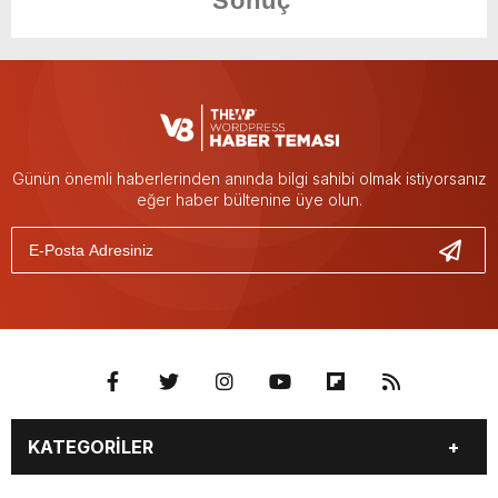
Günün önemli haberlerinden anında bilgi sahibi olmak istiyorsanız
eğer haber bültenine üye olun.
KATEGORİLER