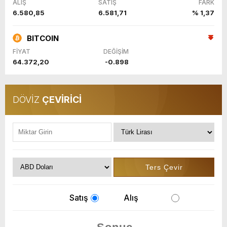
ALIŞ
SATIŞ
FARK
6.580,85
6.581,71
% 1,37
BITCOIN
FİYAT
DEĞİŞİM
64.372,20
-0.898
DÖVİZ
ÇEVİRİCİ
Satış
Alış