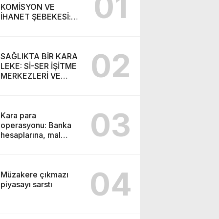
01
KOMİSYON VE
İHANET ŞEBEKESİ:
DR. NİHAT URUÇ VE
SEMİH İŞİTME
MERKEZİ’NİN SGK
02
VURGUNU!
SAĞLIKTA BİR KARA
LEKE: Sİ-SER İŞİTME
MERKEZLERİ VE
MODERN UMUT
TACİRLİĞİ
03
Kara para
operasyonu: Banka
hesaplarına, mal
varlıklarına el konuldu
04
Müzakere çıkmazı
piyasayı sarstı