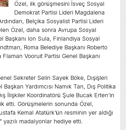
Özel, ilk görüşmesini İsveç Sosyal
Demokrat Partisi Lideri Magdalena
rdından, Belçika Sosyalist Partisi Lideri
gelen Özel, daha sonra Avrupa Sosyal
el Başkanı Ion Sula, Finlandiya Sosyal
 Lindtman, Roma Belediye Başkanı Roberto
ka Flaman Vooruit Partisi Genel Başkanı
nel Sekreter Selin Sayek Böke, Dışişleri
 Başkan Yardımcısı Namık Tan, Dış Politika
ş İlişkiler Koordinatörü Şule Bucak Erten’in
k etti. Görüşmelerin sonunda Özel,
ustafa Kemal Atatürk’ün resminin yer aldığı
 yazılı madalyonlar hediye etti.