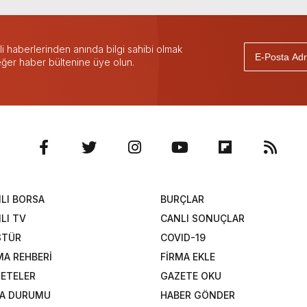
 haberlerinden anında bilgi sahibi olmak
 eğer haber bültenine üye olun.
LI BORSA
BURÇLAR
LI TV
CANLI SONUÇLAR
STÜR
COVID-19
MA REHBERİ
FİRMA EKLE
ETELER
GAZETE OKU
A DURUMU
HABER GÖNDER