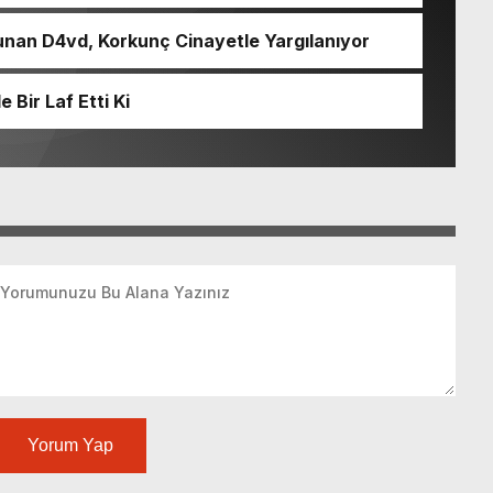
nan D4vd, Korkunç Cinayetle Yargılanıyor
Bir Laf Etti Ki
Yorum Yap