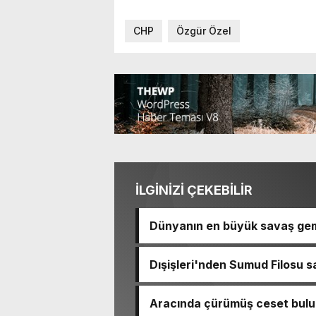
CHP
Özgür Özel
İLGİNİZİ ÇEKEBİLİR
Dünyanın en büyük savaş gem
Dışişleri'nden Sumud Filosu sa
Aracında çürümüş ceset bulu