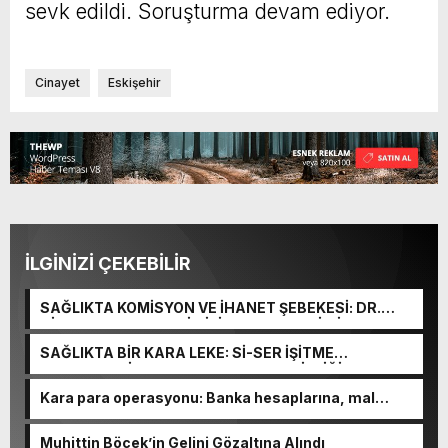
sevk edildi. Soruşturma devam ediyor.
Cinayet
Eskişehir
İLGİNİZİ ÇEKEBİLİR
SAĞLIKTA KOMİSYON VE İHANET ŞEBEKESİ: DR.
NİHAT URUÇ VE SEMİH İŞİTME MERKEZİ’NİN SGK
VURGUNU!
SAĞLIKTA BİR KARA LEKE: Sİ-SER İŞİTME
MERKEZLERİ VE MODERN UMUT TACİRLİĞİ
Kara para operasyonu: Banka hesaplarına, mal
varlıklarına el konuldu
Muhittin Böcek’in Gelini Gözaltına Alındı