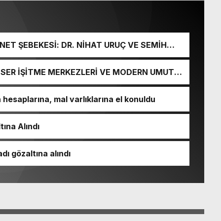
ET ŞEBEKESİ: DR. NİHAT URUÇ VE SEMİH
URGUNU!
İ-SER İŞİTME MERKEZLERİ VE MODERN UMUT
esaplarına, mal varlıklarına el konuldu
tına Alındı
dı gözaltına alındı