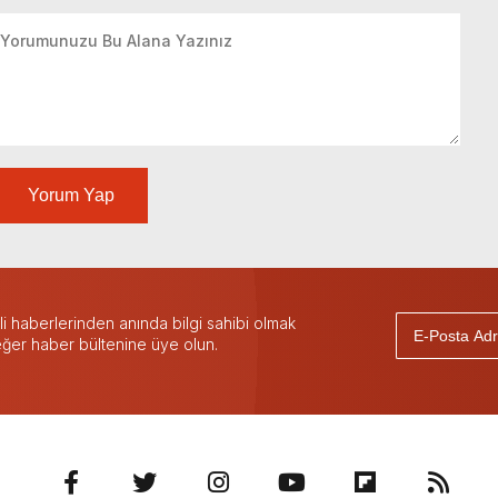
Yorum Yap
 haberlerinden anında bilgi sahibi olmak
 eğer haber bültenine üye olun.