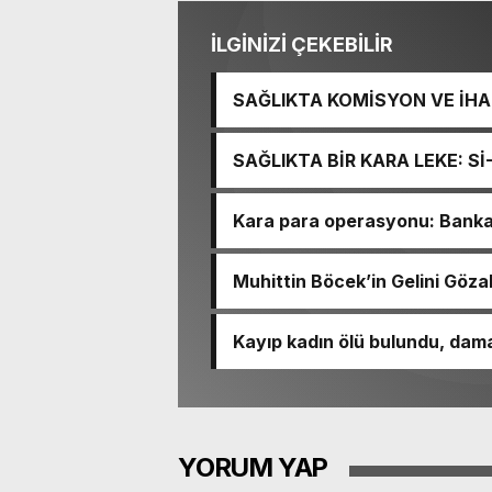
İLGİNİZİ ÇEKEBİLİR
SAĞLIKTA KOMİSYON VE İHAN
İŞİTME MERKEZİ’NİN SGK V
SAĞLIKTA BİR KARA LEKE: S
TACİRLİĞİ
Kara para operasyonu: Banka h
Muhittin Böcek’in Gelini Gözal
Kayıp kadın ölü bulundu, dama
YORUM YAP