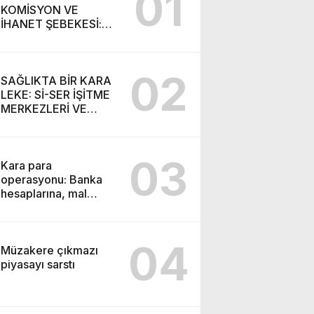
01
KOMİSYON VE
İHANET ŞEBEKESİ:
DR. NİHAT URUÇ VE
SEMİH İŞİTME
MERKEZİ’NİN SGK
02
VURGUNU!
SAĞLIKTA BİR KARA
LEKE: Sİ-SER İŞİTME
MERKEZLERİ VE
MODERN UMUT
TACİRLİĞİ
03
Kara para
operasyonu: Banka
hesaplarına, mal
varlıklarına el konuldu
04
Müzakere çıkmazı
piyasayı sarstı