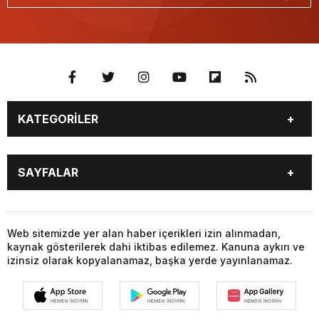
KATEGORİLER
BURÇLAR
CANLI BORSA
SAYFALAR
CANLI SONUÇLAR
CANLI TV
COVID-19
FİKSTÜR
BURÇLAR
CANLI BORSA
FİRMA EKLE
FİRMA REHBERİ
CANLI SONUÇLAR
CANLI TV
Web sitemizde yer alan haber içerikleri izin alınmadan,
GAZETE OKU
GAZETELER
kaynak gösterilerek dahi iktibas edilemez. Kanuna aykırı ve
COVID-19
FİKSTÜR
HABER GÖNDER
HAVA DURUMU
izinsiz olarak kopyalanamaz, başka yerde yayınlanamaz.
FİRMA EKLE
FİRMA REHBERİ
HİSSELER
NAMAZ VAKİTLERİ
GAZETE OKU
GAZETELER
NÖBETÇİ ECZANELER
PARİTELER
HABER GÖNDER
HAVA DURUMU
POPÜLER GALERİLER
PUAN DURUMU