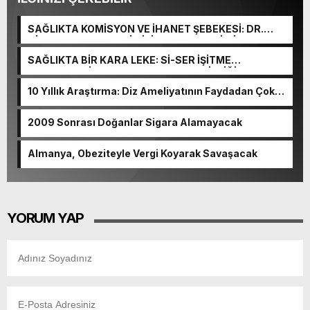
SAĞLIKTA KOMİSYON VE İHANET ŞEBEKESİ: DR.
NİHAT URUÇ VE SEMİH İŞİTME MERKEZİ’NİN SGK
VURGUNU!
SAĞLIKTA BİR KARA LEKE: Sİ-SER İŞİTME
MERKEZLERİ VE MODERN UMUT TACİRLİĞİ
10 Yıllık Araştırma: Diz Ameliyatının Faydadan Çok
Zararı Var
2009 Sonrası Doğanlar Sigara Alamayacak
Almanya, Obeziteyle Vergi Koyarak Savaşacak
YORUM YAP