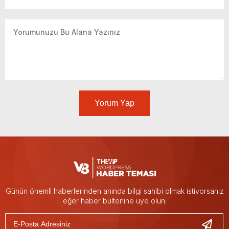
Yorum Yap
Günün önemli haberlerinden anında bilgi sahibi olmak istiyorsanız
eğer haber bültenine üye olun.