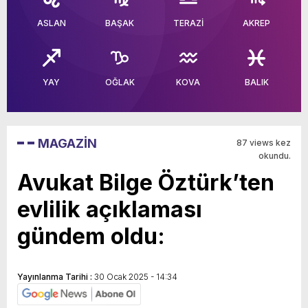
ASLAN
BAŞAK
TERAZİ
AKREP
YAY
OĞLAK
KOVA
BALIK
MAGAZİN
87 views kez
okundu.
Avukat Bilge Öztürk’ten
evlilik açıklaması
gündem oldu:
Yayınlanma Tarihi :
30 Ocak 2025 - 14:34