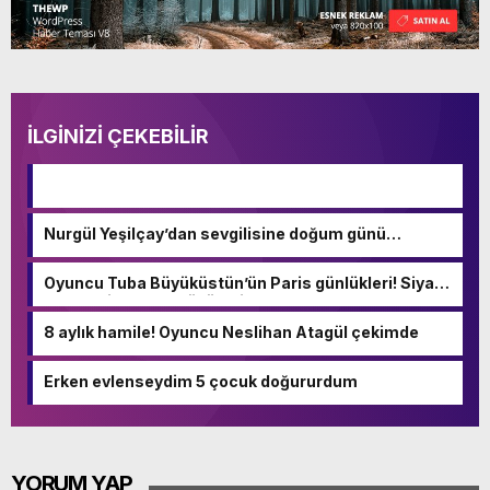
İLGİNİZİ ÇEKEBİLİR
Nurgül Yeşilçay’dan sevgilisine doğum günü
kutlaması!
Oyuncu Tuba Büyüküstün’ün Paris günlükleri! Siyah
dekolteli tarzıyla büyüledi
8 aylık hamile! Oyuncu Neslihan Atagül çekimde
Erken evlenseydim 5 çocuk doğururdum
YORUM YAP