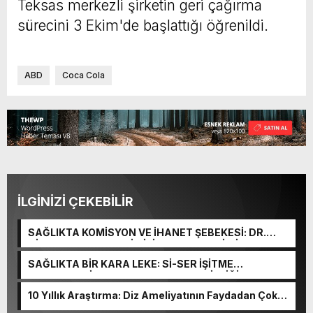
Teksas merkezli şirketin geri çağırma
sürecini 3 Ekim'de başlattığı öğrenildi.
ABD
Coca Cola
İLGİNİZİ ÇEKEBİLİR
SAĞLIKTA KOMİSYON VE İHANET ŞEBEKESİ: DR.
NİHAT URUÇ VE SEMİH İŞİTME MERKEZİ’NİN SGK
VURGUNU!
SAĞLIKTA BİR KARA LEKE: Sİ-SER İŞİTME
MERKEZLERİ VE MODERN UMUT TACİRLİĞİ
10 Yıllık Araştırma: Diz Ameliyatının Faydadan Çok
Zararı Var