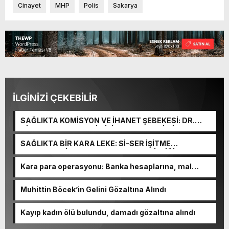
Cinayet
MHP
Polis
Sakarya
İLGİNİZİ ÇEKEBİLİR
SAĞLIKTA KOMİSYON VE İHANET ŞEBEKESİ: DR.
NİHAT URUÇ VE SEMİH İŞİTME MERKEZİ’NİN SGK
VURGUNU!
SAĞLIKTA BİR KARA LEKE: Sİ-SER İŞİTME
MERKEZLERİ VE MODERN UMUT TACİRLİĞİ
Kara para operasyonu: Banka hesaplarına, mal
varlıklarına el konuldu
Muhittin Böcek’in Gelini Gözaltına Alındı
Kayıp kadın ölü bulundu, damadı gözaltına alındı