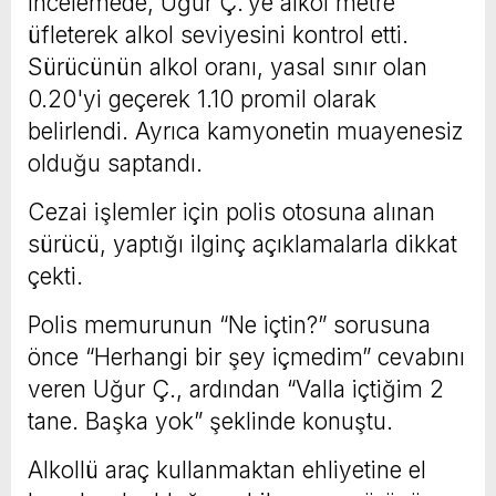
incelemede, Uğur Ç.'ye alkol metre
üfleterek alkol seviyesini kontrol etti.
Sürücünün alkol oranı, yasal sınır olan
0.20'yi geçerek 1.10 promil olarak
belirlendi. Ayrıca kamyonetin muayenesiz
olduğu saptandı.
Cezai işlemler için polis otosuna alınan
sürücü, yaptığı ilginç açıklamalarla dikkat
çekti.
Polis memurunun “Ne içtin?” sorusuna
önce “Herhangi bir şey içmedim” cevabını
veren Uğur Ç., ardından “Valla içtiğim 2
tane. Başka yok” şeklinde konuştu.
Alkollü araç kullanmaktan ehliyetine el