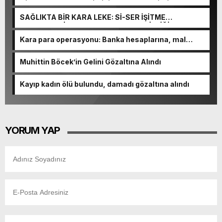
NİHAT URUÇ VE SEMİH İŞİTME MERKEZİ’NİN SGK
VURGUNU!
SAĞLIKTA BİR KARA LEKE: Sİ-SER İŞİTME
MERKEZLERİ VE MODERN UMUT TACİRLİĞİ
Kara para operasyonu: Banka hesaplarına, mal
varlıklarına el konuldu
Muhittin Böcek’in Gelini Gözaltına Alındı
Kayıp kadın ölü bulundu, damadı gözaltına alındı
YORUM YAP