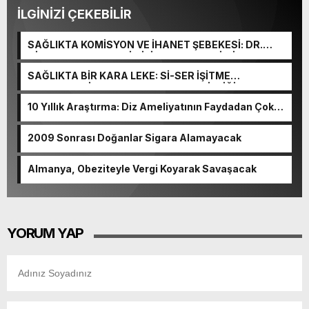
İLGİNİZİ ÇEKEBİLİR
SAĞLIKTA KOMİSYON VE İHANET ŞEBEKESİ: DR.
NİHAT URUÇ VE SEMİH İŞİTME MERKEZİ’NİN SGK
VURGUNU!
SAĞLIKTA BİR KARA LEKE: Sİ-SER İŞİTME
MERKEZLERİ VE MODERN UMUT TACİRLİĞİ
10 Yıllık Araştırma: Diz Ameliyatının Faydadan Çok
Zararı Var
2009 Sonrası Doğanlar Sigara Alamayacak
Almanya, Obeziteyle Vergi Koyarak Savaşacak
YORUM YAP