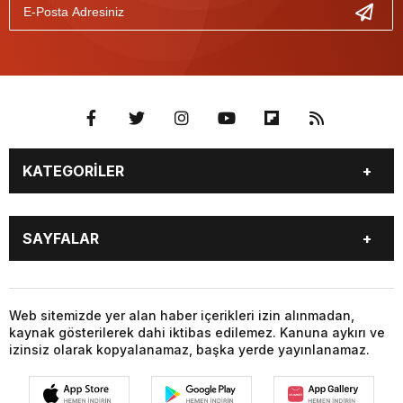
KATEGORİLER
BURÇLAR
CANLI BORSA
SAYFALAR
CANLI SONUÇLAR
CANLI TV
COVID-19
FİKSTÜR
BURÇLAR
CANLI BORSA
FİRMA EKLE
FİRMA REHBERİ
CANLI SONUÇLAR
CANLI TV
Web sitemizde yer alan haber içerikleri izin alınmadan,
GAZETE OKU
GAZETELER
kaynak gösterilerek dahi iktibas edilemez. Kanuna aykırı ve
COVID-19
FİKSTÜR
HABER GÖNDER
HAVA DURUMU
izinsiz olarak kopyalanamaz, başka yerde yayınlanamaz.
FİRMA EKLE
FİRMA REHBERİ
HİSSELER
NAMAZ VAKİTLERİ
GAZETE OKU
GAZETELER
NÖBETÇİ ECZANELER
PARİTELER