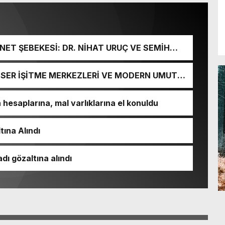
ET ŞEBEKESİ: DR. NİHAT URUÇ VE SEMİH
URGUNU!
İ-SER İŞİTME MERKEZLERİ VE MODERN UMUT
esaplarına, mal varlıklarına el konuldu
tına Alındı
dı gözaltına alındı