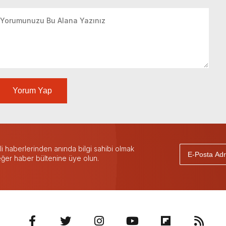
Yorum Yap
 haberlerinden anında bilgi sahibi olmak
 eğer haber bültenine üye olun.