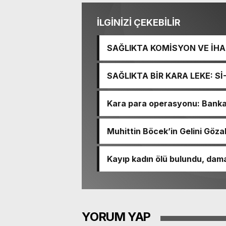
İLGİNİZİ ÇEKEBİLİR
SAĞLIKTA KOMİSYON VE İHAN
İŞİTME MERKEZİ’NİN SGK V
SAĞLIKTA BİR KARA LEKE: S
TACİRLİĞİ
Kara para operasyonu: Banka h
Muhittin Böcek’in Gelini Gözal
Kayıp kadın ölü bulundu, dama
YORUM YAP