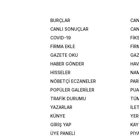
BURÇLAR
CAN
CANLI SONUÇLAR
CAN
COVID-19
FİK
FİRMA EKLE
FİR
GAZETE OKU
GAZ
HABER GÖNDER
HAV
HİSSELER
NAM
NÖBETÇİ ECZANELER
PAR
POPÜLER GALERİLER
PU
TRAFİK DURUMU
TÜM
YAZARLAR
İLE
KÜNYE
YER
GİRİŞ YAP
KAY
ÜYE PANELİ
PİY