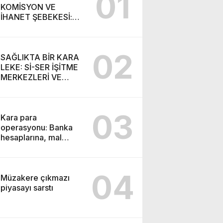
01
KOMİSYON VE
İHANET ŞEBEKESİ:
DR. NİHAT URUÇ VE
SEMİH İŞİTME
MERKEZİ’NİN SGK
02
VURGUNU!
SAĞLIKTA BİR KARA
LEKE: Sİ-SER İŞİTME
MERKEZLERİ VE
MODERN UMUT
TACİRLİĞİ
03
Kara para
operasyonu: Banka
hesaplarına, mal
varlıklarına el konuldu
04
Müzakere çıkmazı
piyasayı sarstı