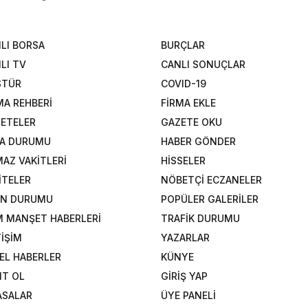
LI BORSA
BURÇLAR
LI TV
CANLI SONUÇLAR
STÜR
COVID-19
MA REHBERİ
FİRMA EKLE
ETELER
GAZETE OKU
A DURUMU
HABER GÖNDER
AZ VAKİTLERİ
HİSSELER
İTELER
NÖBETÇİ ECZANELER
AN DURUMU
POPÜLER GALERİLER
 MANŞET HABERLERİ
TRAFİK DURUMU
TİŞİM
YAZARLAR
EL HABERLER
KÜNYE
IT OL
GİRİŞ YAP
ASALAR
ÜYE PANELİ