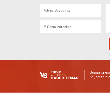
Günün önemli
istiyorsanız