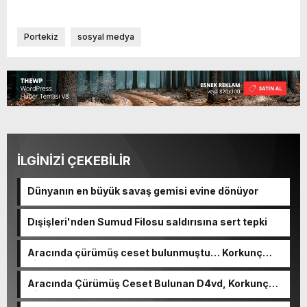
Portekiz
sosyal medya
İLGİNİZİ ÇEKEBİLİR
Dünyanın en büyük savaş gemisi evine dönüyor
Dışişleri'nden Sumud Filosu saldırısına sert tepki
Aracında çürümüş ceset bulunmuştu… Korkunç
cinayetin detayları ortaya çıktı
Aracında Çürümüş Ceset Bulunan D4vd, Korkunç
Cinayetle Yargılanıyor