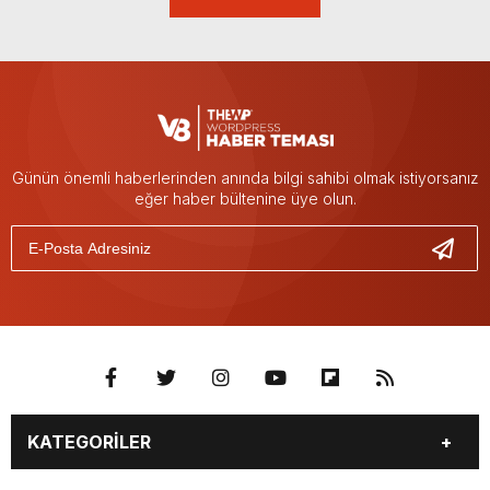
Günün önemli haberlerinden anında bilgi sahibi olmak istiyorsanız
eğer haber bültenine üye olun.
KATEGORİLER