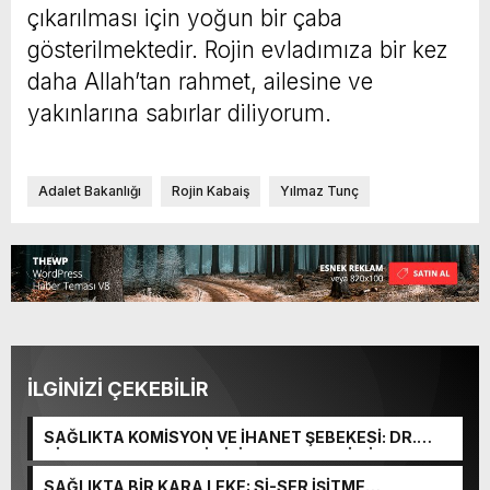
çıkarılması için yoğun bir çaba
gösterilmektedir. Rojin evladımıza bir kez
daha Allah’tan rahmet, ailesine ve
yakınlarına sabırlar diliyorum.
Adalet Bakanlığı
Rojin Kabaiş
Yılmaz Tunç
İLGİNİZİ ÇEKEBİLİR
SAĞLIKTA KOMİSYON VE İHANET ŞEBEKESİ: DR.
NİHAT URUÇ VE SEMİH İŞİTME MERKEZİ’NİN SGK
VURGUNU!
SAĞLIKTA BİR KARA LEKE: Sİ-SER İŞİTME