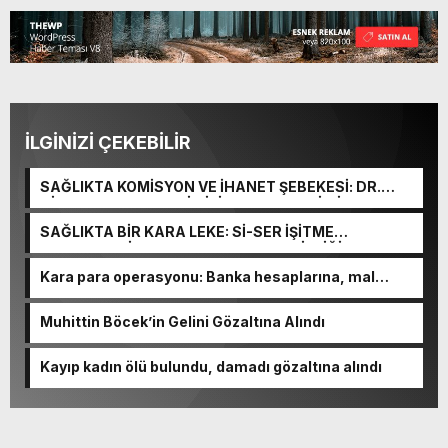
İLGİNİZİ ÇEKEBİLİR
SAĞLIKTA KOMİSYON VE İHANET ŞEBEKESİ: DR.
NİHAT URUÇ VE SEMİH İŞİTME MERKEZİ’NİN SGK
VURGUNU!
SAĞLIKTA BİR KARA LEKE: Sİ-SER İŞİTME
MERKEZLERİ VE MODERN UMUT TACİRLİĞİ
Kara para operasyonu: Banka hesaplarına, mal
varlıklarına el konuldu
Muhittin Böcek’in Gelini Gözaltına Alındı
Kayıp kadın ölü bulundu, damadı gözaltına alındı